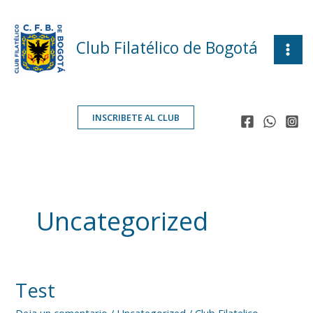
Ir
al
contenido
Club Filatélico de Bogotá
INSCRIBETE AL CLUB
Uncategorized
Test
Test
Deja un comentario
/
Uncategorized
/
Club Filatelico