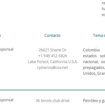
r
h
s
o
Contacto
Tema d
esponsal
26621 Shane Dr
Colombia
+1 949 412-5826
estados so
Lake Forest, California U.S.A.
nacional, s
rpineros@cox.net
prepagados,
Unidos, Gra
esponsal
36 tennis club drive
Petróleo y 