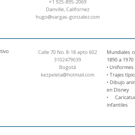
+1 925-895-2069
Danville, Californez
hugo@vargas-gonzalez.com
tivo
Calle 70 No. 8-18 apto 602
Mundiales c
3102479039
1890 a 1970
Bogotá
• Uniformes
kezpeleta@hotmail.com
• Trajes típi
• Dibujo an
en Disney
• Caricat
infantiles