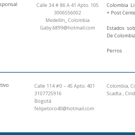
esponsal
Calle 34 # 86 A 41 Apto. 105
Colombia Li
3006556002
+ Post Cente
Medellín_ Colombia
Gaby.6899@hotmail.com
Estados sob
De Colombi
Perros
tivo
Calle 114 #0 – 45 Apto. 401
Colombia, C
3107725916
Scadta , Cin
Bogotá
felipetoro40@hotmail.com