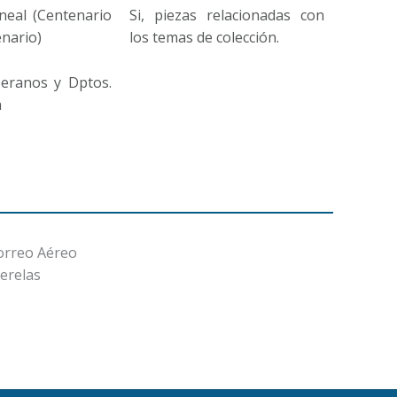
neal (Centenario
Si, piezas relacionadas con
nario)
los temas de colección.
eranos y Dptos.
a
orreo Aéreo
derelas